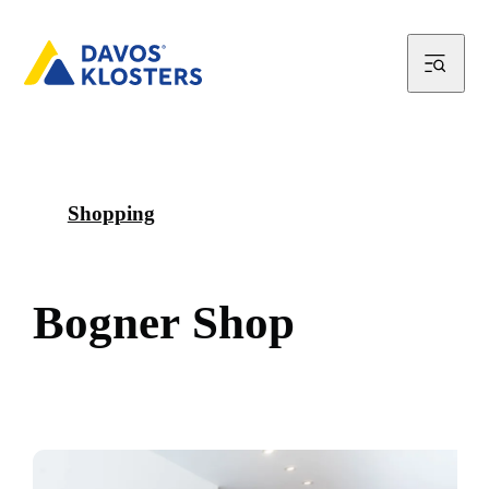
Shopping
B
o
g
n
e
r
S
h
o
p