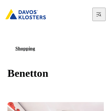
Shopping
B
e
n
e
t
t
o
n