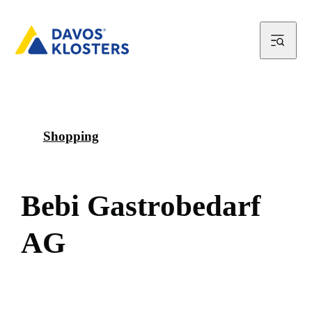
Shopping
B
e
b
i
G
a
s
t
r
o
b
e
d
a
r
f
A
G