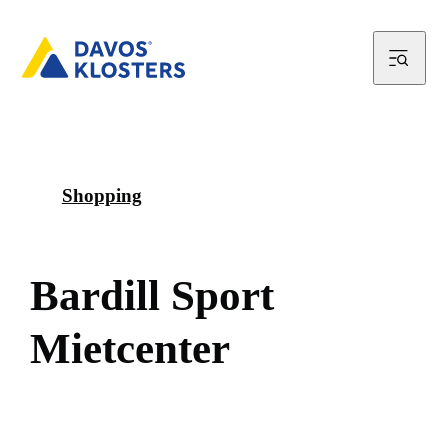
Shopping
B
a
r
d
i
l
l
S
p
o
r
t
M
i
e
t
c
e
n
t
e
r