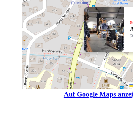
g
A
P
Auf Google Maps anze