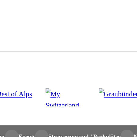
us
Events
Strassenzustand / Parkplätze
N