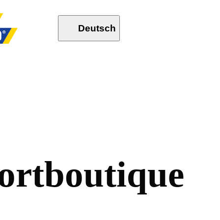
Deutsch
o
r
t
b
o
u
t
i
q
u
e