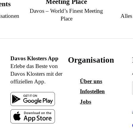
Meeting Place
ents
Davos – World’s Finest Meeting
sationen
Alles
Place
Davos Klosters App
Organisation
Erlebe das Beste von
Davos Klosters mit der
Über uns
offiziellen App.
Infostellen
Jobs