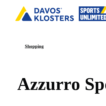
Shopping
A
z
z
u
r
r
o
S
p