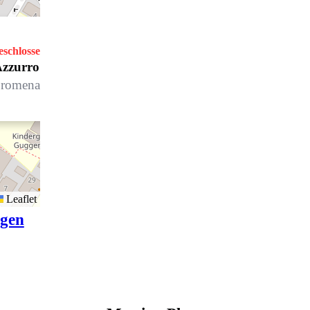
eschlossen
Öffnet um 10.00 Uhr
zzurro Sportboutique
romenade 63, 7270 Davos Platz
Leaflet
igen