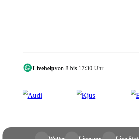
Livehelp
von 8 bis 17:30 Uhr
Wetter
Livecams
Live Stat