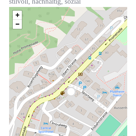
stilvoll, nachhaltig, sozial
+
−