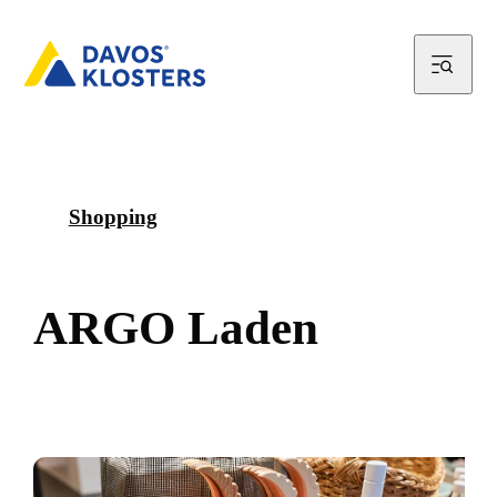
Shopping
A
R
G
O
L
a
d
e
n