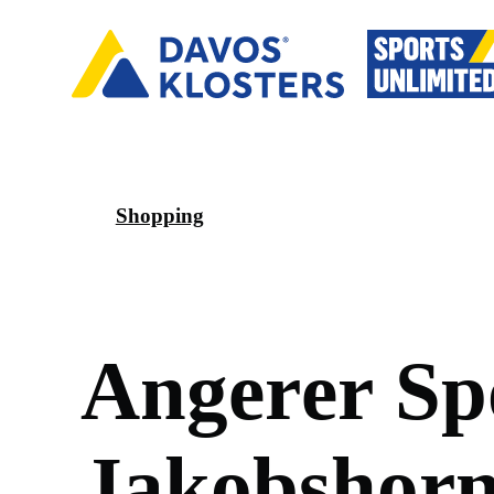
Shopping
A
n
g
e
r
e
r
S
p
J
a
k
o
b
s
h
o
r