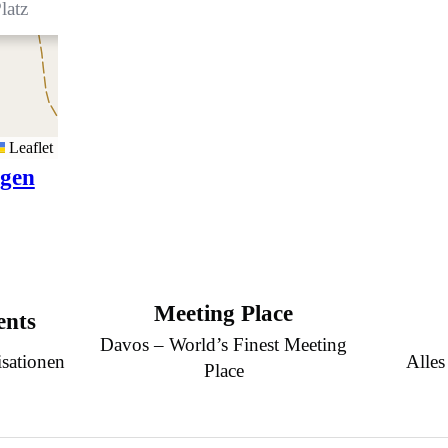
latz
Leaflet
igen
Meeting Place
ents
Davos – World’s Finest Meeting
sationen
Alles
Place