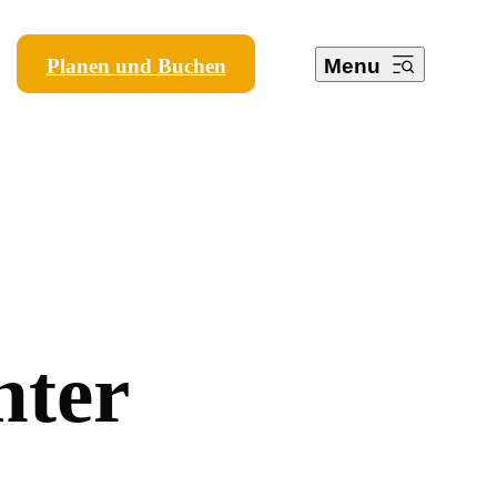
Planen und Buchen
Menu
n
t
e
r