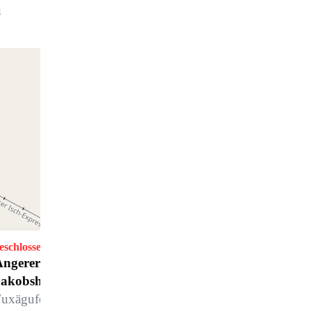
m
eschlossen
ngerer Sport Skitest Center
Jakobshorn
uxägufer, Jakobshorn, 7270 Davos