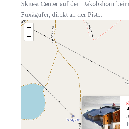
Skitest Center auf dem Jakobshorn bei
Fuxägufer, direkt an der Piste.
+
−
g
A
F