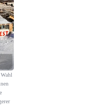
e Wahl
hnen
e
gerer