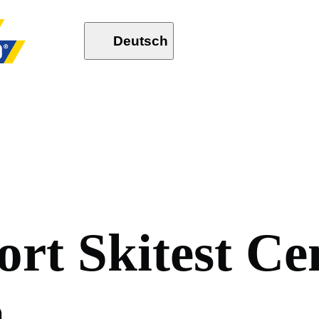
Deutsch
o
r
t
S
k
i
t
e
s
t
C
e
n