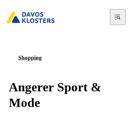
Shopping
A
n
g
e
r
e
r
S
p
o
r
t
&
M
o
d
e