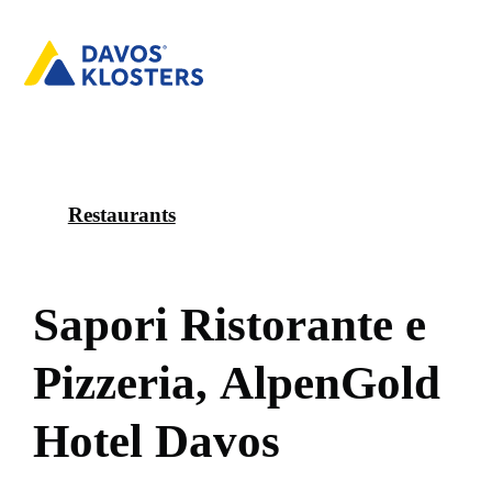
Restaurants
S
a
p
o
r
i
R
i
s
t
o
r
a
n
t
e
e
P
i
z
z
e
r
i
a
,
A
l
p
e
n
G
o
l
d
H
o
t
e
l
D
a
v
o
s