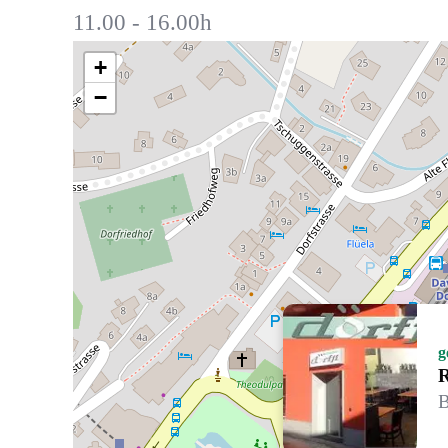
11.00 - 16.00h
+
−
g
R
B