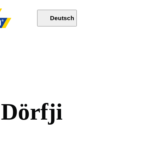
Deutsch
D
ö
r
f
j
i