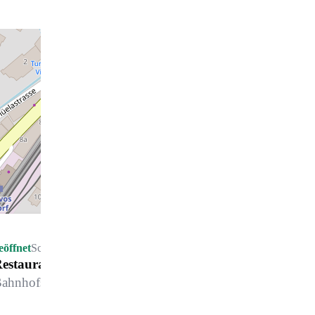
eöffnet
Schliesst um 17.00 Uhr
estaurant Dörfji
ahnhofstrasse 1, 7260 Davos Dorf