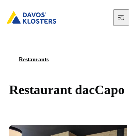
Restaurants
R
e
s
t
a
u
r
a
n
t
d
a
c
C
a
p
o