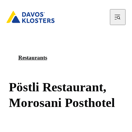
Restaurants
P
ö
s
t
l
i
R
e
s
t
a
u
r
a
n
t
,
M
o
r
o
s
a
n
i
P
o
s
t
h
o
t
e
l