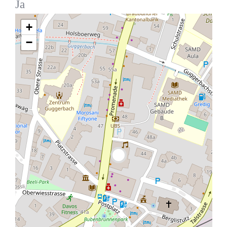
Ja
+
−