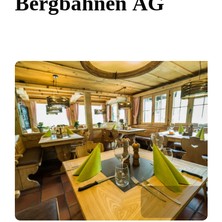
B
e
r
g
b
a
h
n
e
n
A
G