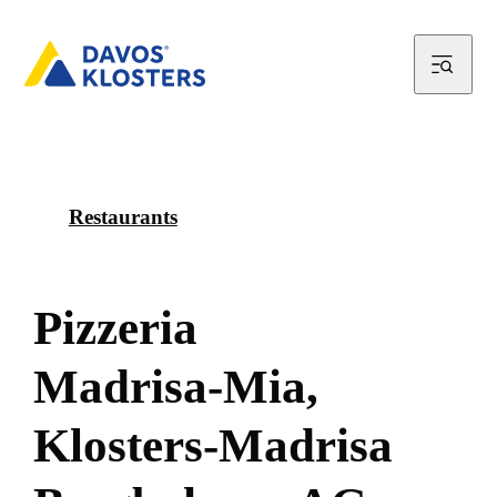
Restaurants
P
i
z
z
e
r
i
a
M
a
d
r
i
s
a
-
M
i
a
,
K
l
o
s
t
e
r
s
-
M
a
d
r
i
s
a