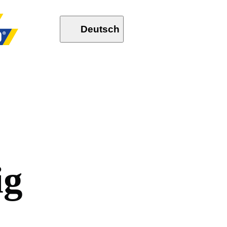
Deutsch
i
g