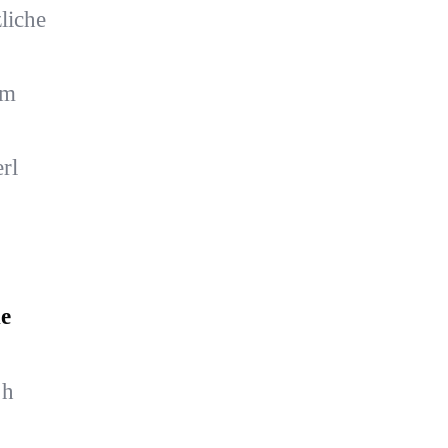
liche
em
rl
e
 h