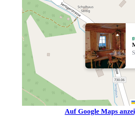
g
M
S
Auf Google Maps anze