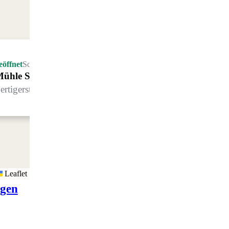
eöffnet
Schliesst um 22.00 Uhr
ühle Sertig
ertigerstrasse 8, 7272 Davos Clavadel
Leaflet
igen