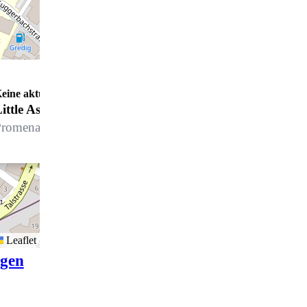
eine aktuellen Öffnungszeiten
ittle Asia Davos
romenade 49, 7270 Davos Platz
Leaflet
igen