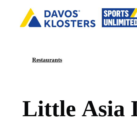
Restaurants
L
i
t
t
l
e
A
s
i
a