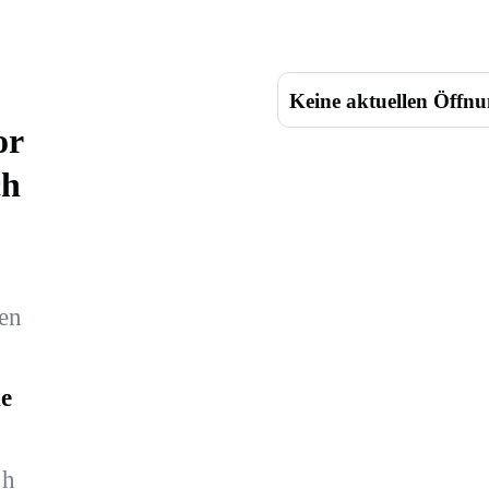
Keine aktuellen Öffnu
or
ch
len
e
 h