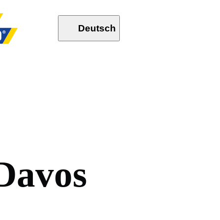
Deutsch
D
a
v
o
s