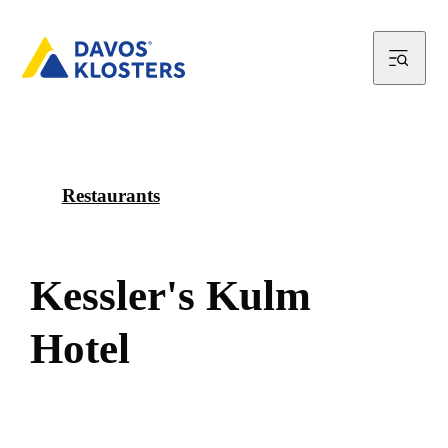
Restaurants
K
e
s
s
l
e
r
'
s
K
u
l
m
H
o
t
e
l