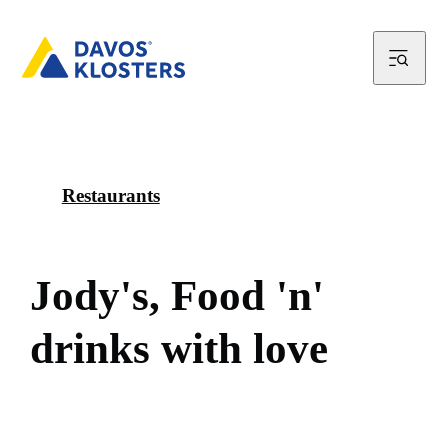
Restaurants
J
o
d
y
'
s
,
F
o
o
d
'
n
'
d
r
i
n
k
s
w
i
t
h
l
o
v
e