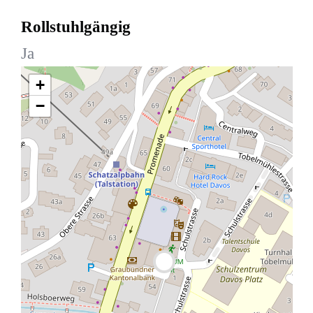
Rollstuhlgängig
Ja
+
−