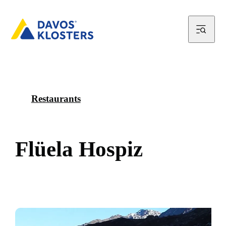
Restaurants
F
l
ü
e
l
a
H
o
s
p
i
z