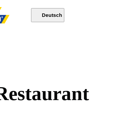
Deutsch
R
e
s
t
a
u
r
a
n
t