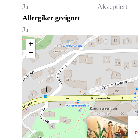
Ja
Akzeptiert
Allergiker geeignet
Ja
+
−
g