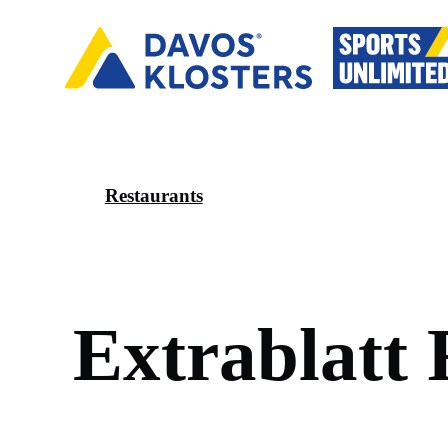
Restaurants
E
x
t
r
a
b
l
a
t
t