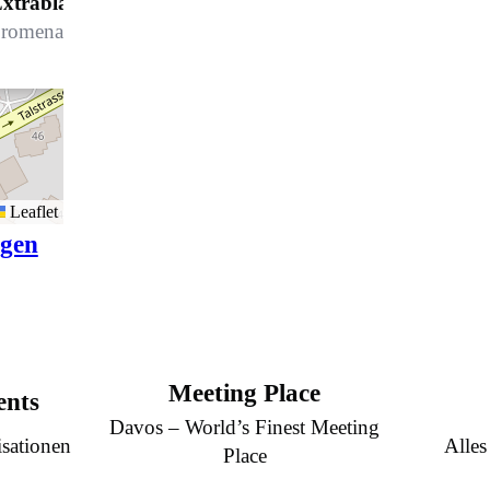
xtrablatt Restaurant
romenade 90, 7270 Davos Platz
Leaflet
igen
Meeting Place
ents
Davos – World’s Finest Meeting
sationen
Alles
Place