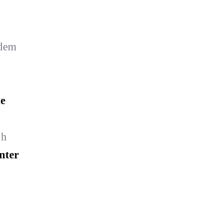
 dem
e
 h
nter