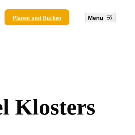
Planen und Buchen
Menu
e
l
K
l
o
s
t
e
r
s