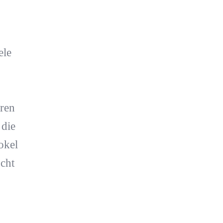
ele
ren
 die
okel
cht