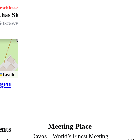
eschlossen
Öffnet um 18.00 Uhr
häs Stuba, Sunstar Hotel Klosters
oscaweg 7, 7252 Klosters Dorf
Leaflet
igen
Meeting Place
ents
Davos – World’s Finest Meeting