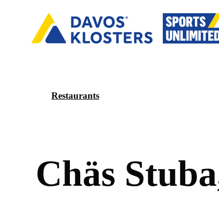
Restaurants
C
h
ä
s
S
t
u
b
a