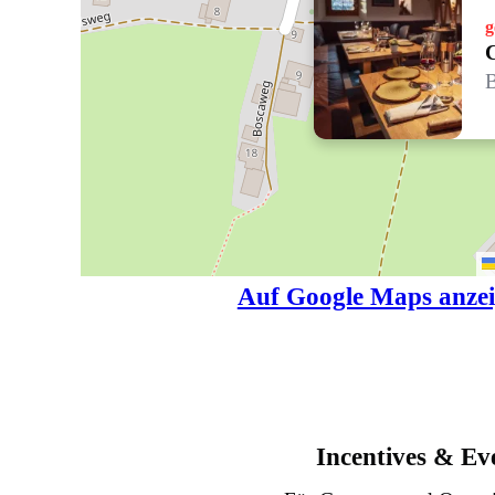
g
C
B
Auf Google Maps anze
Incentives & Ev