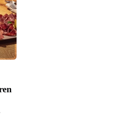
ren
e