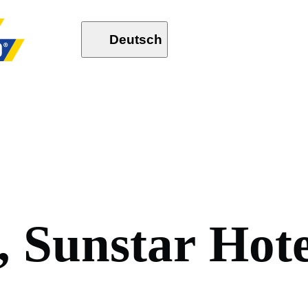
Deutsch
,
S
u
n
s
t
a
r
H
o
t