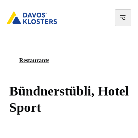
Restaurants
B
ü
n
d
n
e
r
s
t
ü
b
l
i
,
H
o
t
e
l
S
p
o
r
t