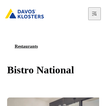
Restaurants
B
i
s
t
r
o
N
a
t
i
o
n
a
l