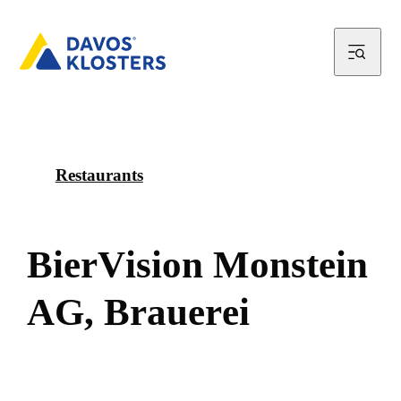
Restaurants
B
i
e
r
V
i
s
i
o
n
M
o
n
s
t
e
i
n
A
G
,
B
r
a
u
e
r
e
i