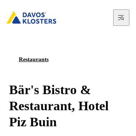
Restaurants
B
ä
r
'
s
B
i
s
t
r
o
&
R
e
s
t
a
u
r
a
n
t
,
H
o
t
e
l
P
i
z
B
u
i
n