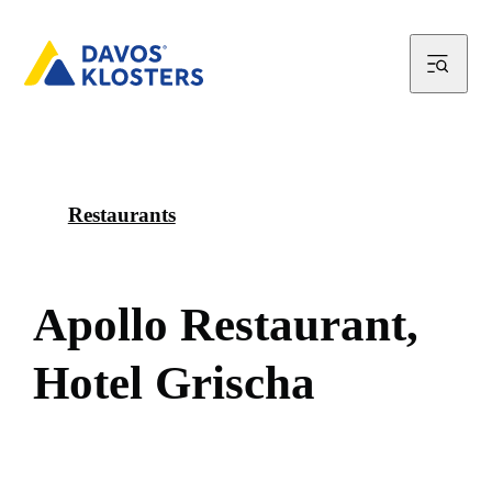
Restaurants
A
p
o
l
l
o
R
e
s
t
a
u
r
a
n
t
,
H
o
t
e
l
G
r
i
s
c
h
a