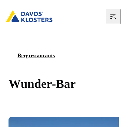
Bergrestaurants
W
u
n
d
e
r
-
B
a
r