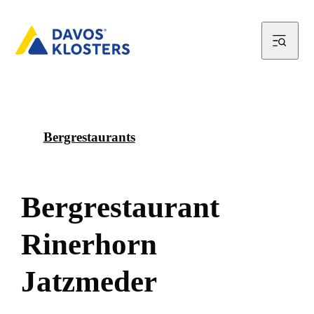
Bergrestaurants
B
e
r
g
r
e
s
t
a
u
r
a
n
t
R
i
n
e
r
h
o
r
n
J
a
t
z
m
e
d
e
r