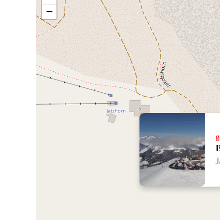
−
g
B
J