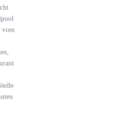
cht
lpool
s vom
en,
urant
telle
nnten