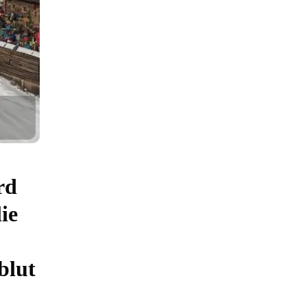
rd
ie
blut