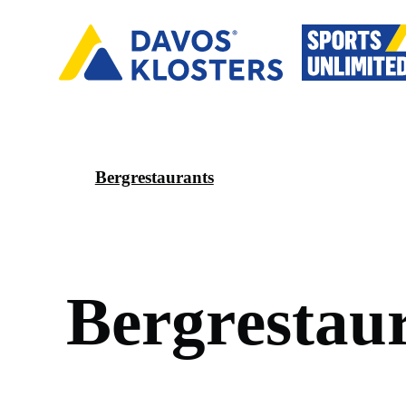
Bergrestaurants
B
e
r
g
r
e
s
t
a
u