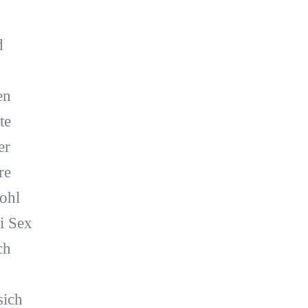
d
en
te
er
re
ohl
i Sex
ch
sich