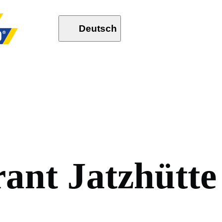
Deutsch
r
a
n
t
J
a
t
z
h
ü
t
t
e