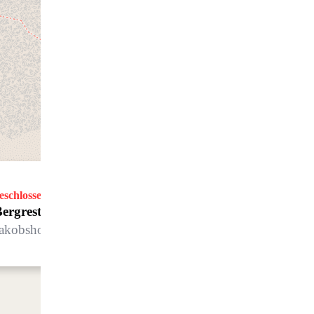
eschlossen
ergrestaurant Jatzhütte
akobshorn, Davos Platz