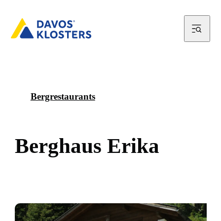
Bergrestaurants
B
e
r
g
h
a
u
s
E
r
i
k
a