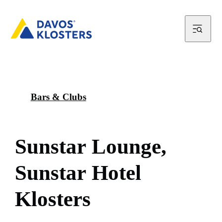
Bars & Clubs
S
u
n
s
t
a
r
L
o
u
n
g
e
,
S
u
n
s
t
a
r
H
o
t
e
l
K
l
o
s
t
e
r
s