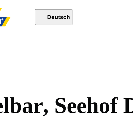
Deutsch
e
l
b
a
r
,
S
e
e
h
o
f