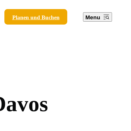
Planen und Buchen
Menu
D
a
v
o
s