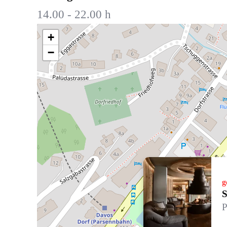
14.00 - 22.00 h
+
−
g
S
P