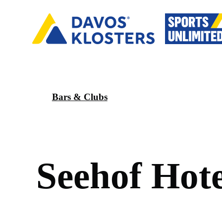
Bars & Clubs
S
e
e
h
o
f
H
o
t