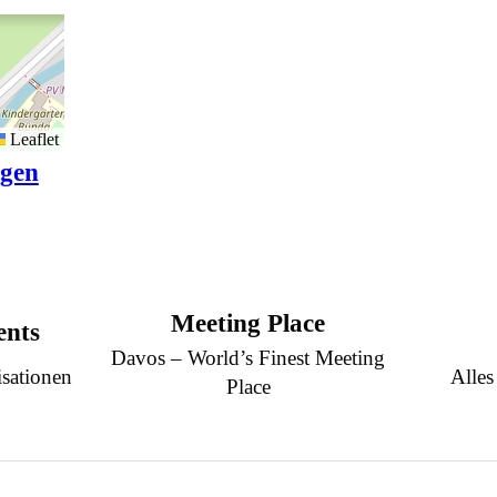
Leaflet
igen
Meeting Place
ents
Davos – World’s Finest Meeting
sationen
Alles
Place