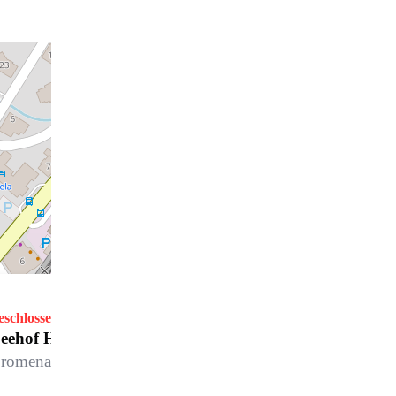
eschlossen
eehof Hotelbar, Seehof Davos
romenade 159, 7260 Davos Dorf