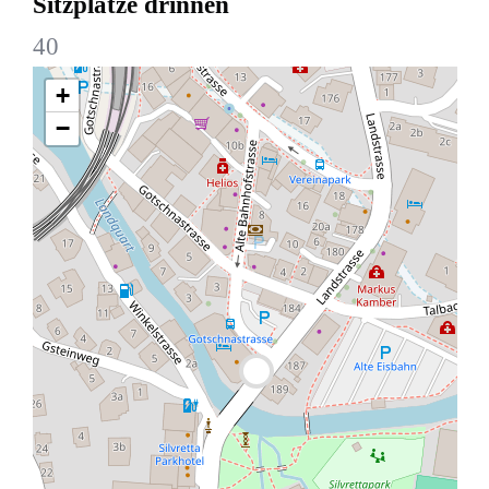
Sitzplätze drinnen
40
+
−