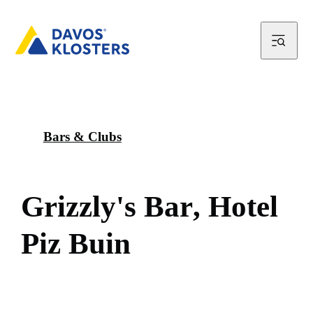
Bars & Clubs
G
r
i
z
z
l
y
'
s
B
a
r
,
H
o
t
e
l
P
i
z
B
u
i
n