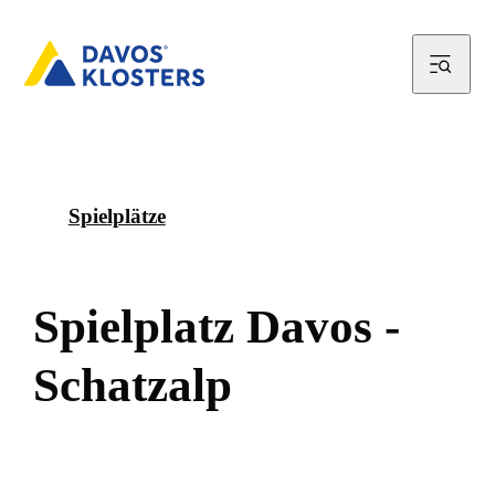
Spielplätze
S
p
i
e
l
p
l
a
t
z
D
a
v
o
s
-
S
c
h
a
t
z
a
l
p