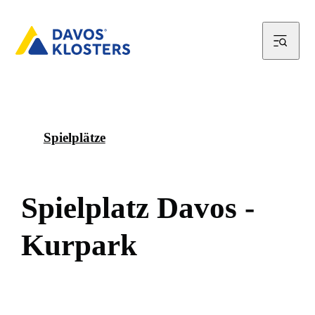
Spielplätze
S
p
i
e
l
p
l
a
t
z
D
a
v
o
s
-
K
u
r
p
a
r
k