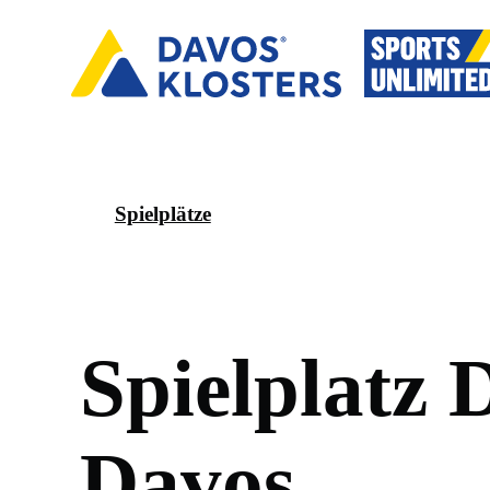
Spielplätze
S
p
i
e
l
p
l
a
t
z
D
a
v
o
s