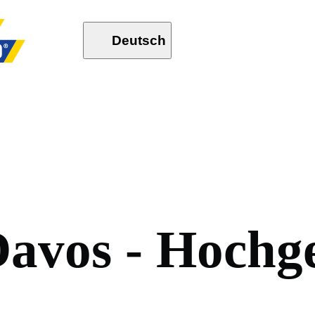
Deutsch
D
a
v
o
s
-
H
o
c
h
g