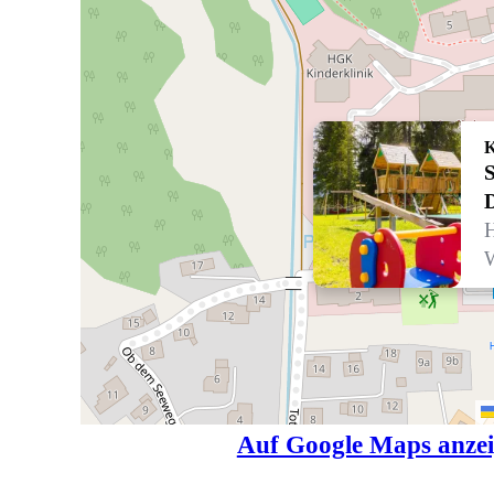
K
S
H
Auf Google Maps anze