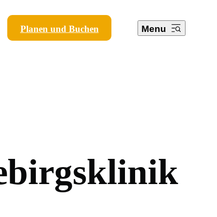
Planen und Buchen
Menu
e
b
i
r
g
s
k
l
i
n
i
k