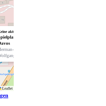
eine aktuellen Öffnungszeiten
pielplatz Davos - Hochgebirgsklinik
Davos
erman-Burchard-Str. 1, 7265 Davos
Wolfgang
Leaflet
igen