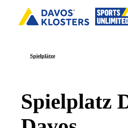
Spielplätze
S
p
i
e
l
p
l
a
t
z
D
a
v
o
s