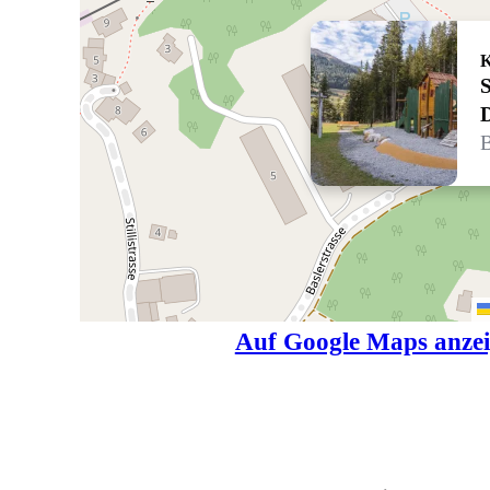
K
S
B
Auf Google Maps anze