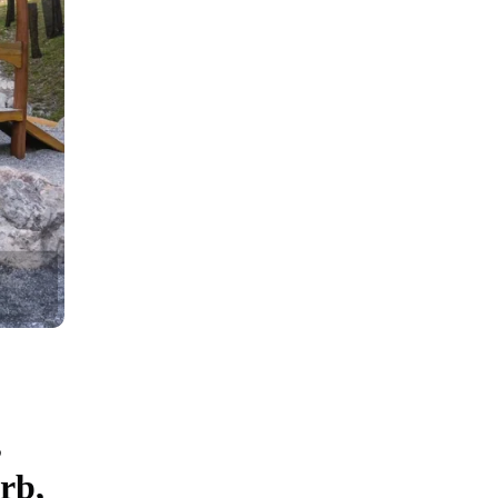
,
rb,