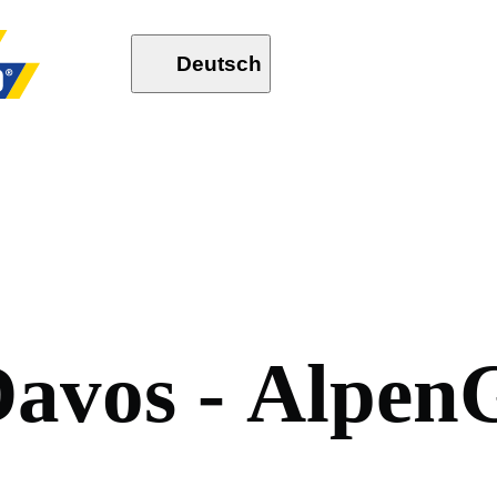
Deutsch
D
a
v
o
s
-
A
l
p
e
n