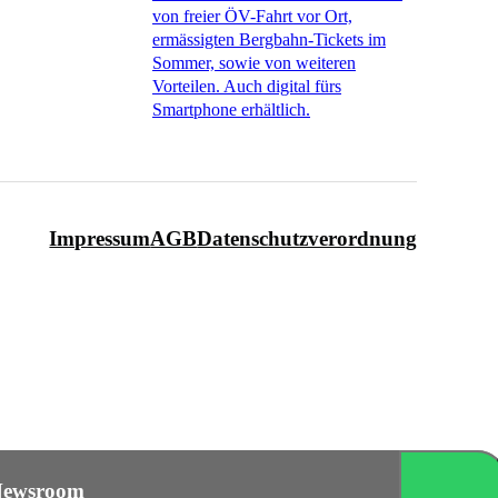
von freier ÖV-Fahrt vor Ort,
ermässigten Bergbahn-Tickets im
Sommer, sowie von weiteren
Vorteilen. Auch digital fürs
Smartphone erhältlich.
Impressum
AGB
Datenschutzverordnung
ewsroom