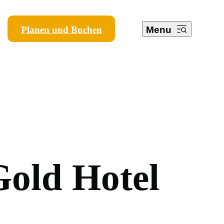
Planen und Buchen
Menu
G
o
l
d
H
o
t
e
l