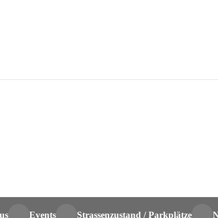
us
Events
Strassenzustand / Parkplätze
N