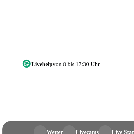
Livehelp
von 8 bis 17:30 Uhr
Wetter
Livecams
Live Stat