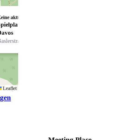
eine aktuellen Öffnungszeiten
pielplatz Davos - AlpenGold Hotel
Davos
aslerstrasse 9, 7260 Davos Dorf
Leaflet
igen
Meeting Place