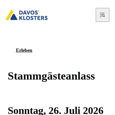
Erleben
S
t
a
m
m
g
ä
s
t
e
a
n
l
a
s
s
S
o
n
n
t
a
g
,
2
6
.
J
u
l
i
2
0
2
6