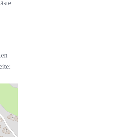
äste
nen
ite: