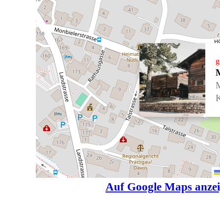
g
M
K
Auf Google Maps anze