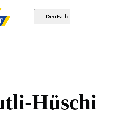
Deutsch
u
t
l
i
-
H
ü
s
c
h
i