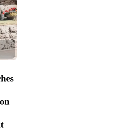
ches
von
t