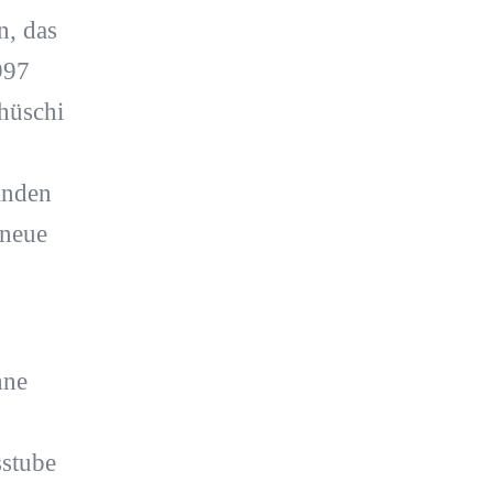
n, das
997
hhüschi
lnden
 neue
hne
sstube