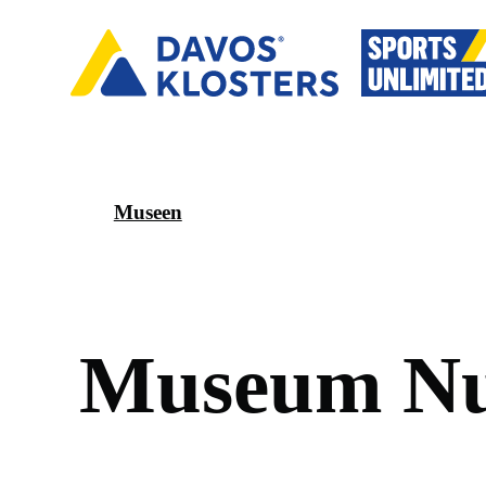
Museen
M
u
s
e
u
m
N