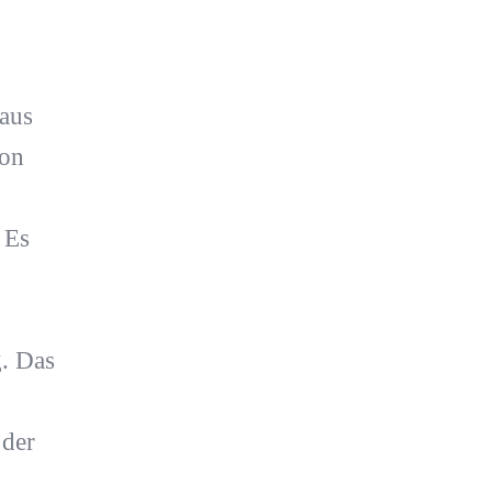
haus
von
 Es
. Das
 der