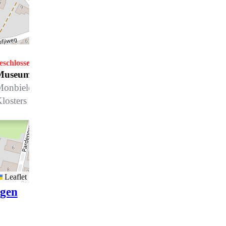
eschlossen
Öffnet Freitag um 15.00 Uhr
Museum Nutli-Hüschi
onbielerstrasse / Talstrasse, 7250
losters
Leaflet
igen