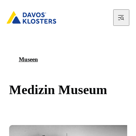
Museen
M
e
d
i
z
i
n
M
u
s
e
u
m