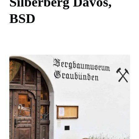
S
i
l
b
e
r
b
e
r
g
D
a
v
o
s
,
B
S
D