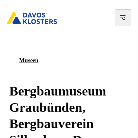
Museen
B
e
r
g
b
a
u
m
u
s
e
u
m
G
r
a
u
b
ü
n
d
e
n
,
B
e
r
g
b
a
u
v
e
r
e
i
n