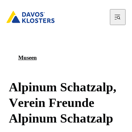
Museen
A
l
p
i
n
u
m
S
c
h
a
t
z
a
l
p
,
V
e
r
e
i
n
F
r
e
u
n
d
e
A
l
p
i
n
u
m
S
c
h
a
t
z
a
l
p