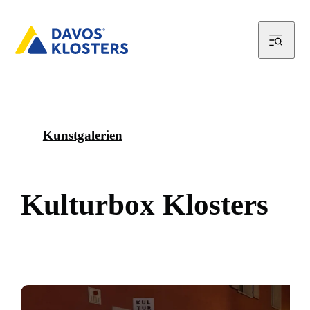
Kunstgalerien
K
u
l
t
u
r
b
o
x
K
l
o
s
t
e
r
s