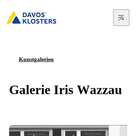
Kunstgalerien
G
a
l
e
r
i
e
I
r
i
s
W
a
z
z
a
u