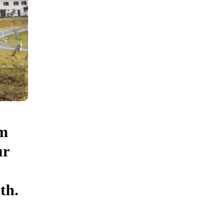
im
ur
th.