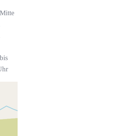
 Mitte
m
m
bis
Uhr