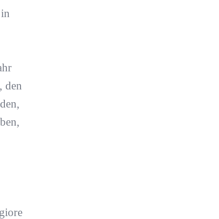
 in
ahr
, den
den,
ben,
giore