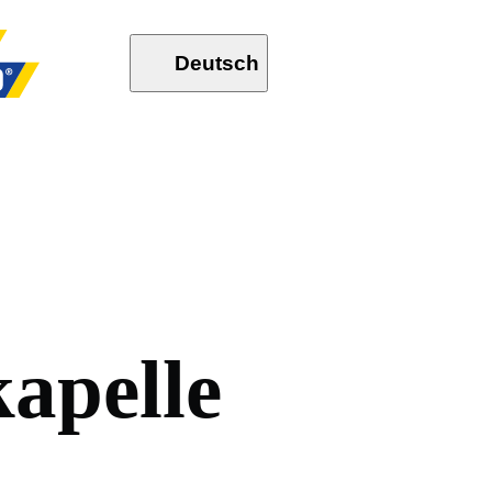
Deutsch
k
a
p
e
l
l
e