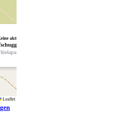
eine aktuellen Öffnungszeiten
Tschuggenkapelle
lüelapassstrasse, 7260 Davos Dorf
Leaflet
igen