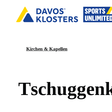
Kirchen & Kapellen
T
s
c
h
u
g
g
e
n