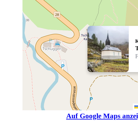
K
F
Auf Google Maps anze