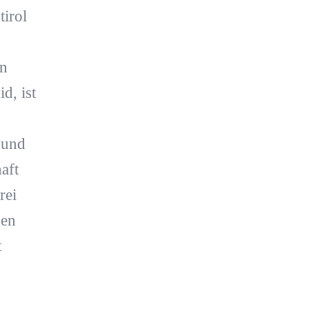
tirol
rn
d, ist
 und
aft
rei
hen
t