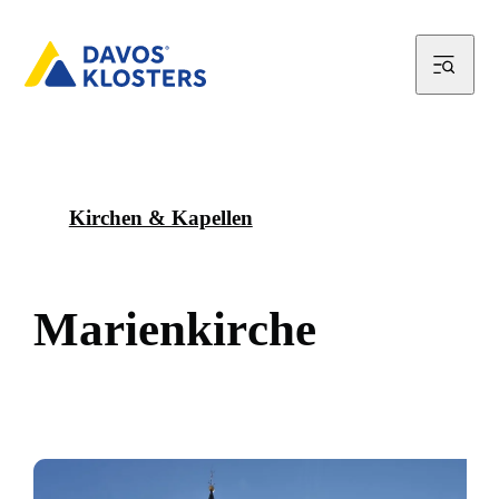
Kirchen & Kapellen
M
a
r
i
e
n
k
i
r
c
h
e