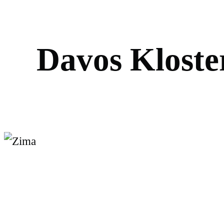
D
a
v
o
s
K
l
o
s
t
e