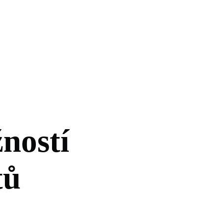
ností
tů