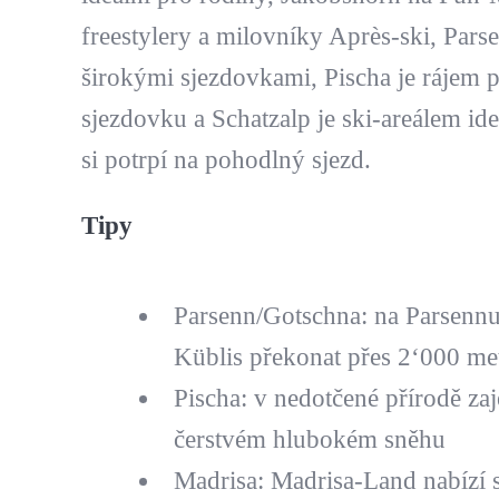
freestylery a milovníky Après-ski, Pars
širokými sjezdovkami, Pischa je rájem 
sjezdovku a Schatzalp je ski-areálem ide
si potrpí na pohodlný sjezd.
Tipy
Parsenn/Gotschna: na Parsennu
Küblis překonat přes 2‘000 me
Pischa: v nedotčené přírodě zaj
čerstvém hlubokém sněhu
Madrisa: Madrisa-Land nabízí 