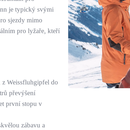
enn je typický svými
pro sjezdy mimo
álním pro lyžaře, kteří
 z Weissfluhgipfel do
trů převýšení
et první stopu v
skvělou zábavu a