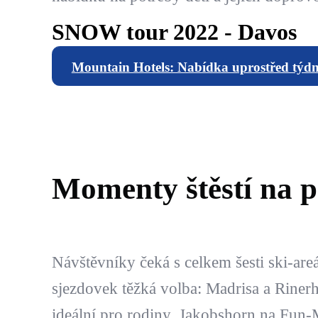
SNOW tour 2022 - Davos
Mountain Hotels: Nabídka uprostřed týd
Momenty štěstí na 
Návštěvníky čeká s celkem šesti ski-are
sjezdovek těžká volba: Madrisa a Rinerh
ideální pro rodiny, Jakobshorn na Fun-