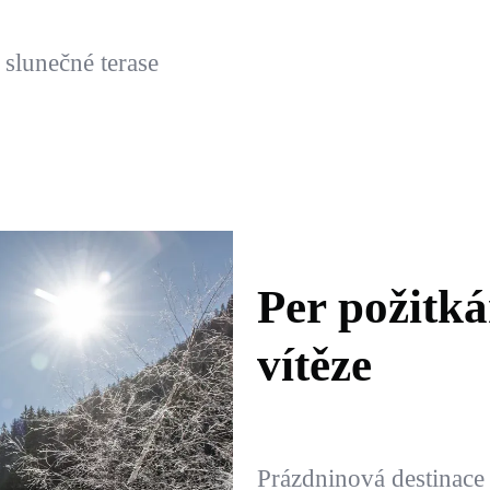
 slunečné terase
Per požitk
vítěze
Prázdninová destinace