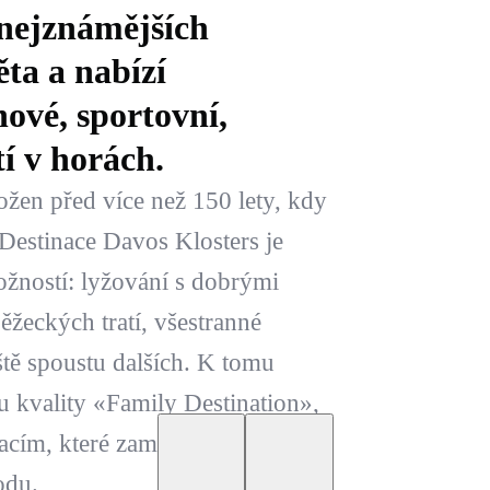
 nejznámějších
ta a nabízí
ové, sportovní,
tí v horách.
žen před více než 150 lety, kdy
 Destinace Davos Klosters je
ožností: lyžování s dobrými
žeckých tratí, všestranné
ště spoustu dalších. K tomu
 kvality «Family Destination»,
cím, které zaměřují svoji
odu.