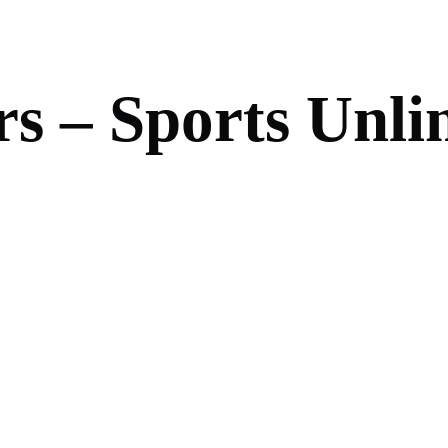
r
s
–
S
p
o
r
t
s
U
n
l
i