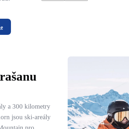
ne
prašanu
ály a 300 kilometry
orn jsou ski-areály
Mountain pro