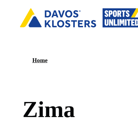
Home
Z
i
m
a