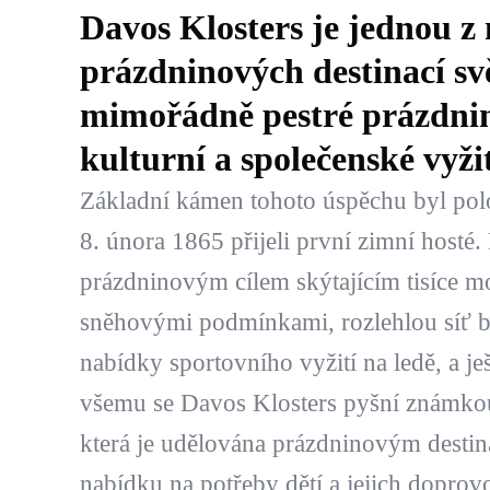
Davos Klosters je jednou z
prázdninových destinací svě
mimořádně pestré prázdnin
kulturní a společenské vyži
Základní kámen tohoto úspěchu byl polo
8. února 1865 přijeli první zimní hosté.
prázdninovým cílem skýtajícím tisíce m
sněhovými podmínkami, rozlehlou síť bě
nabídky sportovního vyžití na ledě, a je
všemu se Davos Klosters pyšní známkou
která je udělována prázdninovým destina
nabídku na potřeby dětí a jejich doprov