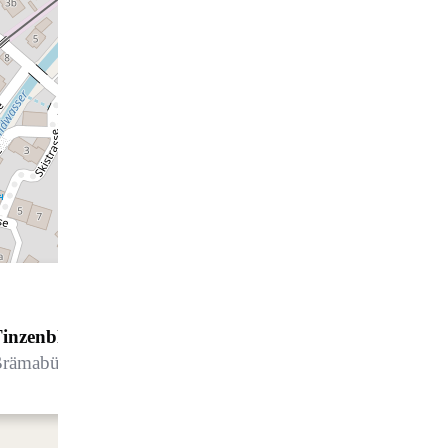
inzenblick 27
rämabüelstrasse 19, 7270 Davos Platz