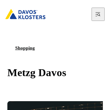
Shopping
M
e
t
z
g
D
a
v
o
s