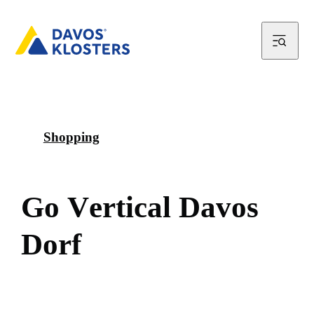
Shopping
G
o
V
e
r
t
i
c
a
l
D
a
v
o
s
D
o
r
f