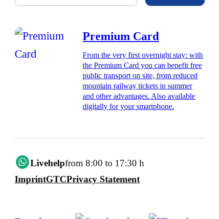
Premium Card
From the very first overnight stay: with
the Premium Card you can benefit free
public transport on site, from reduced
mountain railway tickets in summer
and other advantages. Also available
digitally for your smartphone.
Livehelp
from 8:00 to 17:30 h
Imprint
GTC
Privacy Statement