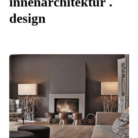
i
n
n
e
n
a
r
c
h
i
t
e
k
t
u
r
.
d
e
s
i
g
n