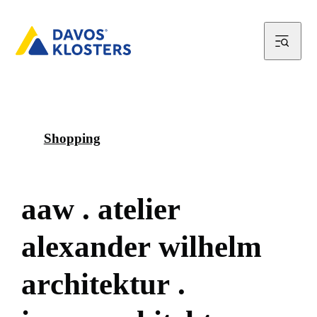
Shopping
a
a
w
.
a
t
e
l
i
e
r
a
l
e
x
a
n
d
e
r
w
i
l
h
e
l
m
a
r
c
h
i
t
e
k
t
u
r
.